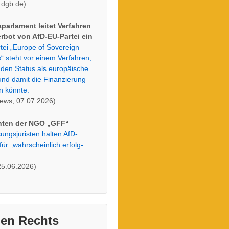
 dgb.de)
parlament leitet Verfahren
rbot von AfD-EU-Partei ein
tei „Europe of Sovereign
“ steht vor einem Verfahren,
 den Status als europäische
und damit die Finanzierung
 könnte.
ews, 07.07.2026)
hten der NGO „GFF“
sungs­ju­risten halten AfD-
für „wahr­schein­lich erfolg­
25.06.2026)
en Rechts