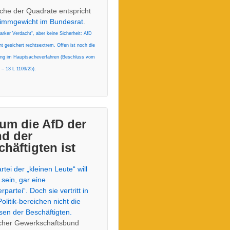
che der Quadrate entspricht
timmgewicht im Bundesrat
.
arker Verdacht“, aber keine Sicherheit: AfD
ht gesichert rechtsextrem. Offen ist noch die
ung im Hauptsacheverfahren (Beschluss vom
 – 13 L 1109/25).
um die AfD der
nd der
häftigten ist
rtei der „kleinen Leute“ will
 sein, gar eine
rpartei“. Doch sie vertritt in
Politik-bereichen nicht die
sen der Beschäftigten.
cher Gewerkschaftsbund