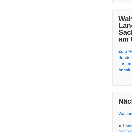
Wah
Lan
Sac
am 
Zum
W
Bundesz
zur La
Anhalt 
Näc
Wahlen
---
➤
Land