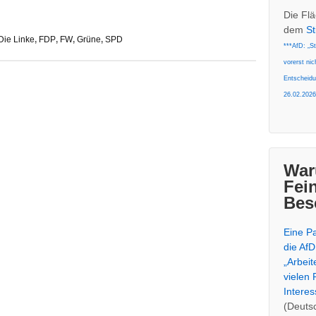
Die Flä
dem
S
Die Linke
,
FDP
,
FW
,
Grüne
,
SPD
***AfD: „St
vorerst nic
Entscheid
26.02.2026
War
Fei
Besc
Eine Pa
die AfD
„Arbeite
vielen 
Interes
(Deuts