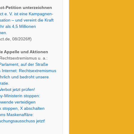
t-Petition unterzeichnen
t e. V. ist eine Kampagnen-
ation – und vereint die Kraft
r als 4,5 Millionen
hen.
ct.de, 08/2026ff)
le Appelle und Aktionen
Rechtsextremismus u. a.:
Parlament, auf der Straße
m Internet: Rechtsextremismus
ährlich und bedroht unsere
atie
.
erbot jetzt prüfen!
y-Ministerin stoppen:
ewende verteidigen
 stoppen, X abschalten
ns Maskenaffäre:
chungs­ausschuss jetzt!