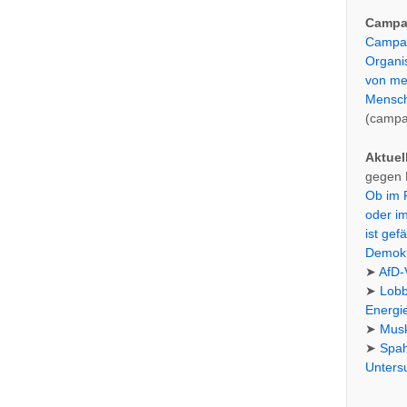
Campac
Campac
Organis
von meh
Mensc
(campa
Aktuel
gegen 
Ob im 
oder i
ist gef
Demokr
➤
AfD-V
➤
Lobb
Energi
➤
Musk
➤
Spah
Untersu