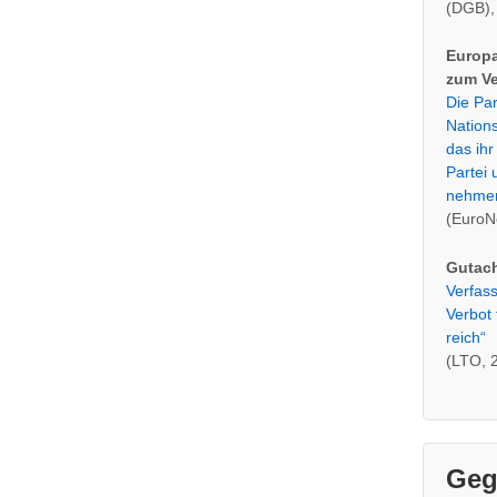
(DGB),
Europa
zum Ve
Die Par
Nations
das ihr
Partei 
nehmen
(EuroN
Gutac
Ver­fas­
Verbot 
reich“
(LTO, 
Geg