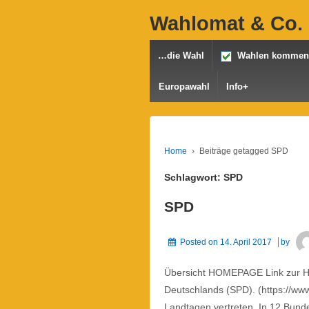
Wahlomat & Co. 
…die Wahl
Wahlen komme
Europawahl
Info+
Home
›
Beiträge getagged SPD
Schlagwort: SPD
SPD
Posted on
14. April 2017
by
Übersicht HOMEPAGE Link zur Ho
Deutschlands (SPD). (https://w
Landtagen vertreten. In 12 Bundes