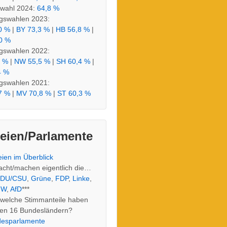
wahl 2024:
64,8 %
gswahlen 2023:
0 %
|
BY 73,3 %
|
HB 56,8 %
|
0 %
gswahlen 2022:
3 %
|
NW 55,5 %
|
SH 60,4 %
|
4 %
gswahlen 2021:
7 %
|
MV 70,8 %
|
ST 60,3 %
teien/Parlamente
eien im Überblick
cht/machen eigentlich die…
DU/CSU
,
Grüne
,
FDP
,
Linke
,
FW
,
AfD
***
welche Stimmanteile haben
 den 16 Bundesländern?
esparlamente