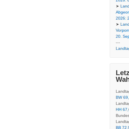
2026:
➤
Land
Abgeor
2026:
➤
Land
Vorpo
20. Se
---
Landta
Let
Wah
Landta
BW 69
Landta
HH 67,
Bundes
Landta
BB 72,