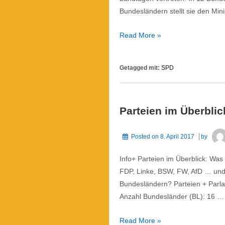
Bundesländern stellt sie den Min
SPD
Read More »
Getagged mit:
SPD
Parteien im Überblic
Posted on
8. April 2017
by
Info+ Parteien im Überblick: W
FDP, Linke, BSW, FW, AfD … und
Bundesländern? Parteien + Parl
Anzahl Bundesländer (BL): 16 …
Parteien
Read More »