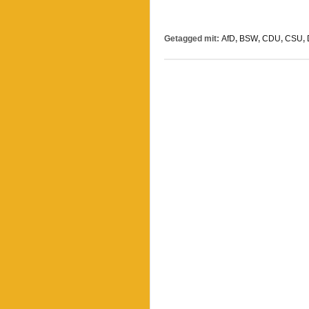
im
Überblick
Getagged mit:
AfD
,
BSW
,
CDU
,
CSU
,