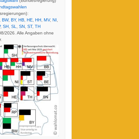
tagswahl
(Bundesregierung)
ndtagswahlen
sregierungen):
,
BW
,
BY
,
HB
,
HE
,
HH
,
MV
,
NI
,
P
,
SH
,
SL
,
SN
,
ST
,
TH
08/2026. Alle Angaben ohne
.