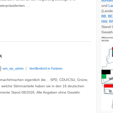
Bundes
isterpräsidenten. …
und
La
(Lande
BB
,
BE
NW
,
R
Stand 
Gewähr
k
wm_wp_admin
Veröffentlicht in
Parteien
as macht/machen eigentlich die… SPD, CDU/CSU, Grüne,
 welche Stimmanteile haben sie in den 16 deutschen
amente Stand 08/2026. Alle Angaben ohne Gewähr.