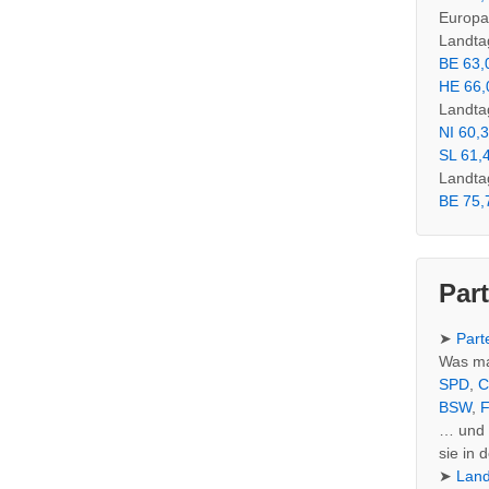
Europa
Landta
BE 63,
HE 66,
Landta
NI 60,
SL 61,
Landta
BE 75,
Par
➤
Part
Was ma
SPD
,
C
BSW
,
… und 
sie in
➤
Land