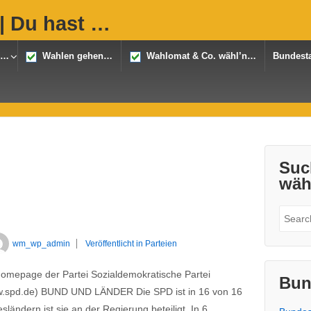
| Du hast …
n…
Wahlen gehen…
Wahlomat & Co. wähl’n…
Bundest
Suc
wäh
Suche
nach:
wm_wp_admin
Veröffentlicht in
Parteien
mepage der Partei Sozialdemokratische Partei
Bun
ww.spd.de) BUND UND LÄNDER Die SPD ist in 16 von 16
ländern ist sie an der Regierung beteiligt. In 6