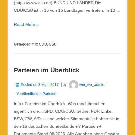
(https://www.csu.de) BUND UND LÄNDER Die
CDU/CSU ist in 16 von 16 Landtagen vertreten. In 10 …
CDU/CSU
Read More »
Getagged mit:
CDU
,
CSU
Parteien im Überblick
Posted on
8. April 2017
by
wm_wp_admin
Veröffentlicht in
Parteien
Info+ Parteien im Überblick: Was macht/machen
eigentlich die… SPD, CDU/CSU, Grüne, FDP, Linke,
BSW, FW, AfD … und welche Stimmanteile haben sie in
den 16 deutschen Bundesländern? Parteien +
Parlamente Stand 08/2026. Alle Angaben ohne Gewähr.