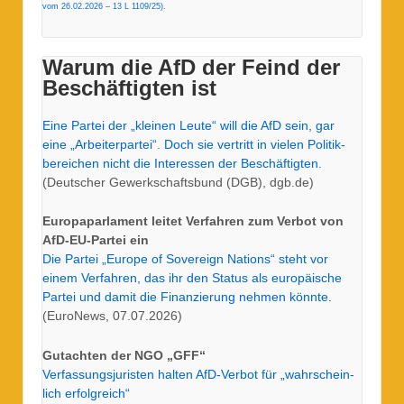
vom 26.02.2026 – 13 L 1109/25).
Warum die AfD der Feind der
Beschäftigten ist
Eine Partei der „kleinen Leute“ will die AfD sein, gar
eine „Arbeiterpartei“. Doch sie vertritt in vielen Politik-
bereichen nicht die Interessen der Beschäftigten.
(Deutscher Gewerkschaftsbund (DGB), dgb.de)
Europaparlament leitet Verfahren zum Verbot von
AfD-EU-Partei ein
Die Partei „Europe of Sovereign Nations“ steht vor
einem Verfahren, das ihr den Status als europäische
Partei und damit die Finanzierung nehmen könnte.
(EuroNews, 07.07.2026)
Gutachten der NGO „GFF“
Ver­fas­sungs­ju­risten halten AfD-Verbot für „wahr­schein­
lich erfolg­reich“