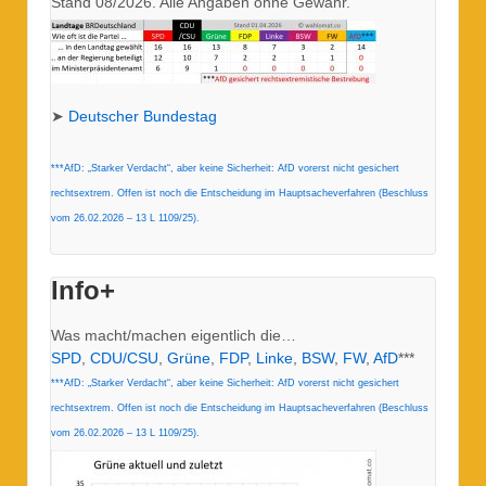
Stand 08/2026. Alle Angaben ohne Gewähr.
➤
Deutscher Bundestag
***AfD: „Starker Verdacht“, aber keine Sicherheit: AfD vorerst nicht gesichert
rechtsextrem. Offen ist noch die Entscheidung im Hauptsacheverfahren (Beschluss
vom 26.02.2026 – 13 L 1109/25).
Info+
Was macht/machen eigentlich die…
SPD
,
CDU/CSU
,
Grüne
,
FDP
,
Linke
,
BSW
,
FW
,
AfD
***
***AfD: „Starker Verdacht“, aber keine Sicherheit: AfD vorerst nicht gesichert
rechtsextrem. Offen ist noch die Entscheidung im Hauptsacheverfahren (Beschluss
vom 26.02.2026 – 13 L 1109/25).