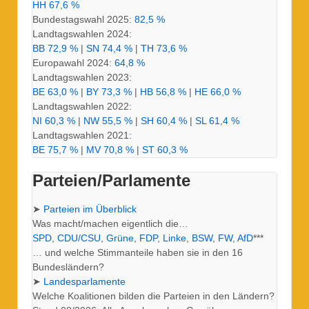
HH 67,6 %
Bundestagswahl 2025:
82,5 %
Landtagswahlen 2024:
BB 72,9 %
|
SN 74,4 %
|
TH 73,6 %
Europawahl 2024:
64,8 %
Landtagswahlen 2023:
BE 63,0 %
|
BY 73,3 %
|
HB 56,8 %
|
HE 66,0 %
Landtagswahlen 2022:
NI 60,3 %
|
NW 55,5 %
|
SH 60,4 %
|
SL 61,4 %
Landtagswahlen 2021:
BE 75,7 %
|
MV 70,8 %
|
ST 60,3 %
Parteien/Parlamente
➤
Parteien im Überblick
Was macht/machen eigentlich die…
SPD
,
CDU/CSU
,
Grüne
,
FDP
,
Linke
,
BSW
,
FW
,
AfD
***
… und welche Stimmanteile haben sie in den 16
Bundesländern?
➤
Landesparlamente
Welche Koalitionen bilden die Parteien in den Ländern?