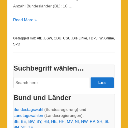
Anzahl Bundesländer (BL): 16 …
Parteien
Read More »
im
Überblick
Getagged mit:
AfD
,
BSW
,
CDU
,
CSU
,
Die Linke
,
FDP
,
FW
,
Grüne
,
SPD
Suchbegriff wählen…
Suche
nach:
Bund und Länder
Bundestagswahl
(Bundesregierung) und
Landtagswahlen
(Landesregierungen):
BB
,
BE
,
BW
,
BY
,
HB
,
HE
,
HH
,
MV
,
NI
,
NW
,
RP
,
SH
,
SL
,
SN
,
ST
,
TH