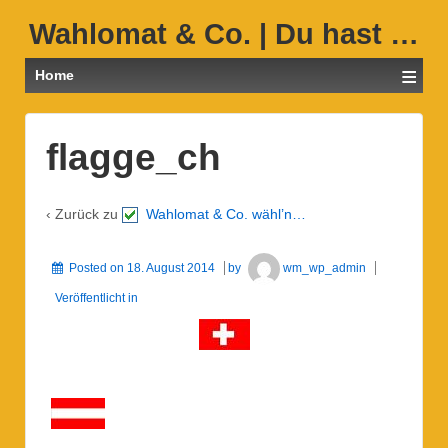
Wahlomat & Co. | Du hast …
≡
Home
flagge_ch
‹ Zurück zu
Wahlomat & Co. wähl’n…
Posted on
18. August 2014
by
wm_wp_admin
Veröffentlicht in