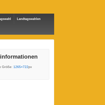
agswahl
Landtagswahlen
dinformationen
le Größe:
1265×722
px