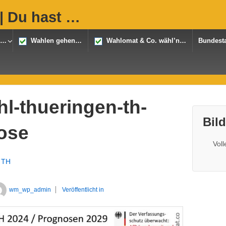
| Du hast …
n…
Wahlen gehen…
Wahlomat & Co. wähl’n…
Bundest
l-thueringen-th-
Bil
ose
Vol
 TH
wm_wp_admin
Veröffentlicht in