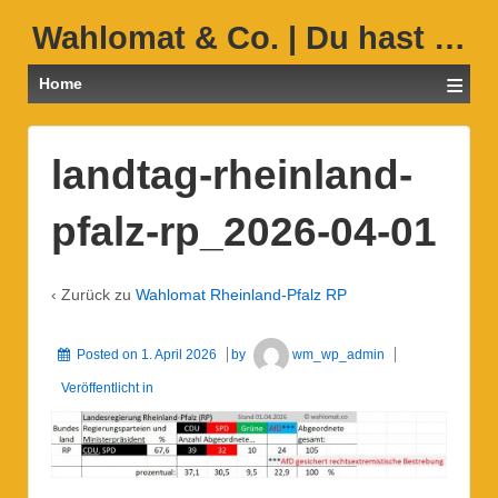
Wahlomat & Co. | Du hast …
≡
Home
landtag-rheinland-
pfalz-rp_2026-04-01
‹ Zurück zu
Wahlomat Rheinland-Pfalz RP
Posted on
1. April 2026
by
wm_wp_admin
Veröffentlicht in